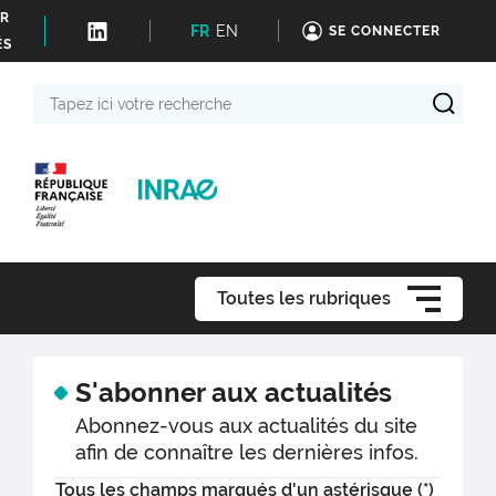
ER
FR
EN
SE CONNECTER
ÉS
Tapez
ici
votre
recherche
Toutes les rubriques
S'abonner aux actualités
Abonnez-vous aux actualités du site
afin de connaître les dernières infos.
Tous les champs marqués d'un astérisque (*)