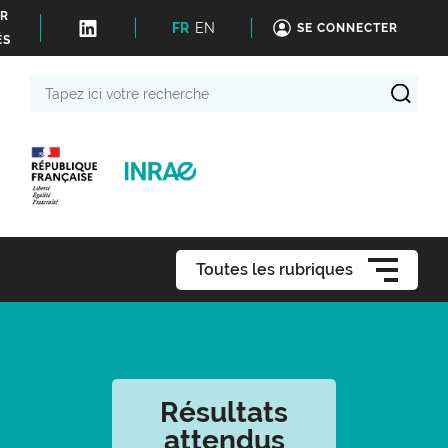
ER
FR
EN
SE CONNECTER
ÉS
Tapez
ici
votre
recherche
Toutes les rubriques
Résultats
attendus